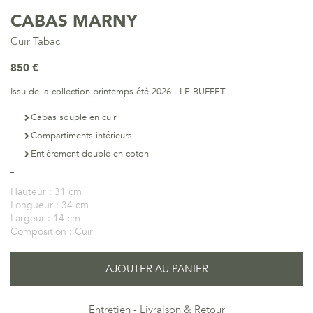
CABAS MARNY
Cuir Tabac
850 €
Issu de la collection printemps été 2026 - LE BUFFET
Cabas souple en cuir
Compartiments intérieurs
Entièrement doublé en coton
Hauteur :
31 cm
Longueur :
34 cm
Largeur :
14 cm
Composition :
Cuir
AJOUTER AU PANIER
Entretien
Livraison & Retour