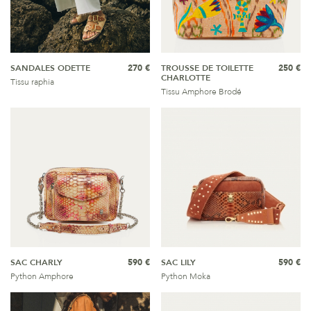
SANDALES ODETTE
270 €
TROUSSE DE TOILETTE
250 €
CHARLOTTE
Tissu raphia
Tissu Amphore Brodé
SAC CHARLY
590 €
SAC LILY
590 €
Python Amphore
Python Moka