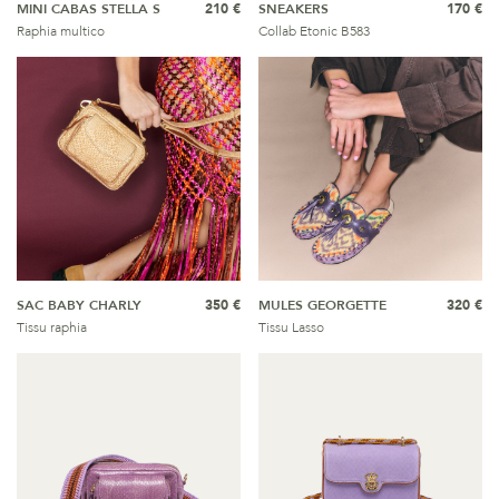
MINI CABAS STELLA S
210 €
SNEAKERS
170 €
Raphia multico
Collab Etonic B583
SAC BABY CHARLY
350 €
MULES GEORGETTE
320 €
Tissu raphia
Tissu Lasso