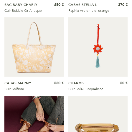
SAC BABY CHARLY
450 €
CABAS STELLA L
270 €
Cuir Bubble Or Antique
Raphia Arc-en-ciel orange
CABAS MARNY
550 €
CHARMS
50 €
Cuir Solfiora
Cuir Soleil Coquelicot