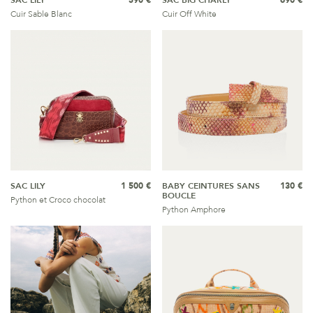
SAC LILY
590 €
SAC BIG CHARLY
690 €
Cuir Sable Blanc
Cuir Off White
SAC LILY
1 500 €
BABY CEINTURES SANS
130 €
BOUCLE
Python et Croco chocolat
Python Amphore