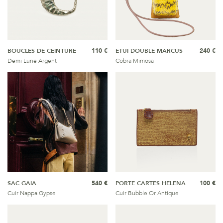
BOUCLES DE CEINTURE
110 €
ETUI DOUBLE MARCUS
240 €
Demi Lune Argent
Cobra Mimosa
SAC GAIA
540 €
PORTE CARTES HELENA
100 €
Cuir Nappa Gypse
Cuir Bubble Or Antique