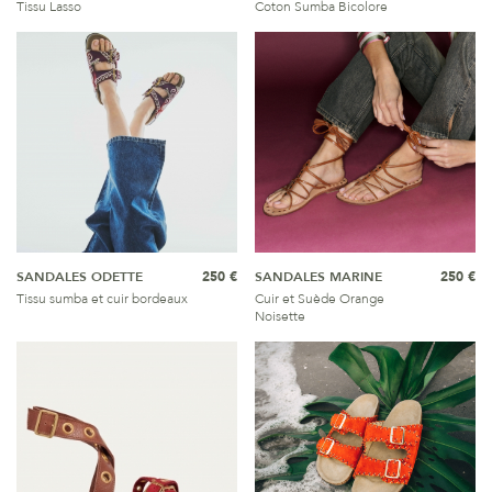
Tissu Lasso
Coton Sumba Bicolore
SANDALES ODETTE
250 €
SANDALES MARINE
250 €
Tissu sumba et cuir bordeaux
Cuir et Suède Orange
Noisette