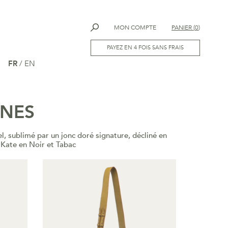
MON COMPTE
PANIER
(
0
)
PAYEZ EN 4 FOIS SANS FRAIS
FR
/
EN
GNES
l, sublimé par un jonc doré signature, décliné en
 Kate en Noir et Tabac