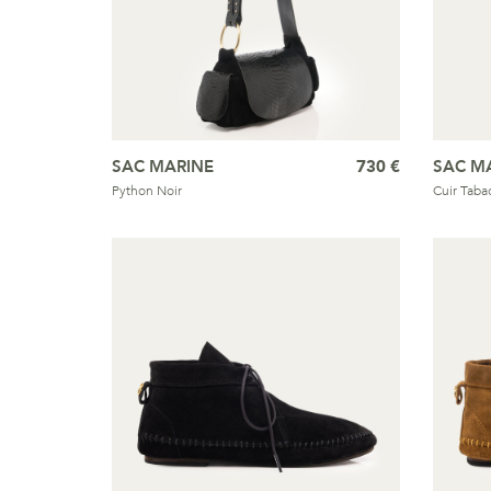
SAC MARINE
730 €
SAC M
Python Noir
Cuir Taba