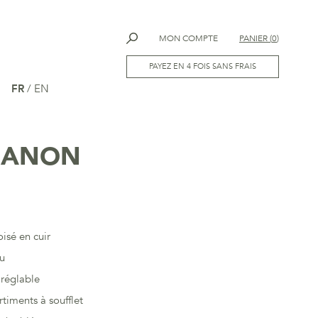
MON COMPTE
PANIER
(
0
)
PAYEZ EN 4 FOIS SANS FRAIS
FR
/
EN
MANON
oisé en cuir
ou
 réglable
timents à soufflet