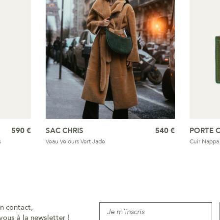
590 €
SAC CHRIS
540 €
PORTE 
s
Veau Velours Vert Jade
Cuir Nappa
n contact,
vous à la newsletter !