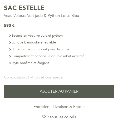
SAC ESTELLE
Veau Velours Vert jade & Python Lotus Bleu
590 €
Besace en veau velours et python
Longue bandoulière réglable
Porté tombant ou court près du corps
Compartiment principal à double rabat aimanté
Style bohème et élégant
Composition :
Python et cuir suédé
AJOUTER AU PANIER
Entretien
Livraison & Retour
Voir tous les coloris