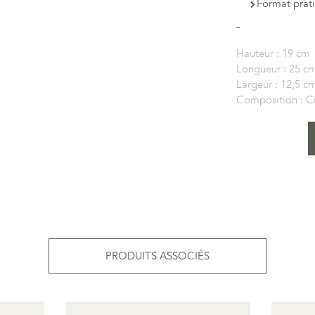
Format prati
Hauteur :
19 cm
Longueur :
25 c
Largeur :
12,5 c
Composition :
C
PRODUITS ASSOCIÉS