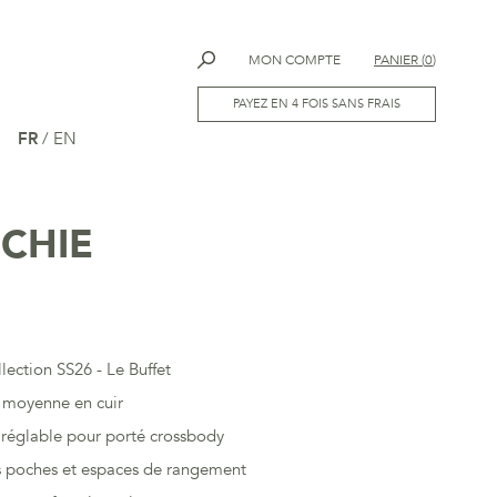
MON COMPTE
PANIER
(
0
)
PAYEZ EN 4 FOIS SANS FRAIS
FR
/
EN
ICHIE
llection SS26 - Le Buffet
e moyenne en cuir
 réglable pour porté crossbody
poches et espaces de rangement