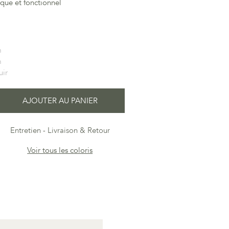
que et fonctionnel
m
m
uir
AJOUTER AU PANIER
Entretien
Livraison & Retour
Voir tous les coloris