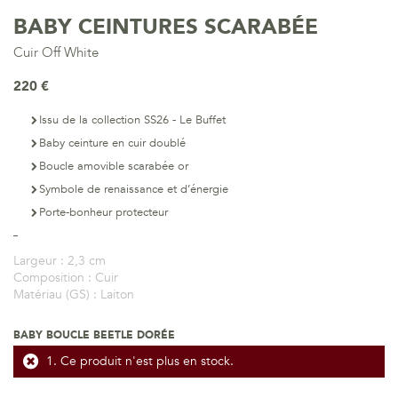
BABY CEINTURES SCARABÉE
Cuir Off White
220 €
Issu de la collection SS26 - Le Buffet
Baby ceinture en cuir doublé
Boucle amovible scarabée or
Symbole de renaissance et d’énergie
Porte-bonheur protecteur
Largeur :
2,3 cm
Composition :
Cuir
Matériau (GS) :
Laiton
BABY BOUCLE BEETLE DORÉE
Ce produit n'est plus en stock.