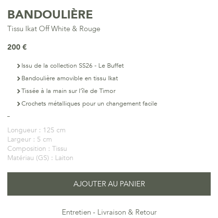
BANDOULIÈRE
Tissu Ikat Off White & Rouge
200 €
Issu de la collection SS26 - Le Buffet
Bandoulière amovible en tissu Ikat
Tissée à la main sur l’île de Timor
Crochets métalliques pour un changement facile
Longueur :
125 cm
Largeur :
5 cm
Composition :
Tissu
Matériau (GS) :
Laiton
AJOUTER AU PANIER
Entretien
Livraison & Retour