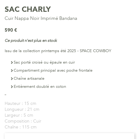
SAC CHARLY
Cuir Nappa Noir Imprimé Bandana
590 €
Ce produit n'est plus en stock
Issu de la collection printemps été 2025 - SPACE COWBOY
Sac porté croisé ou épaule en cuir
Compartiment principal avec poche frontale
Chaîne artisanale
Entièrement doublé en coton
Hauteur :
15 cm
Longueur :
21 cm
Largeur :
5 cm
Composition :
Cuir
Chaîne :
115 cm