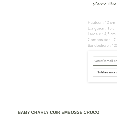
Bandoulière
Hauteur :
12 cm
Longueur :
18 c
Largeur :
4,5 cm
Composition :
C
Bandoulière :
12
Notifiez moi 
BABY CHARLY CUIR EMBOSSÉ CROCO