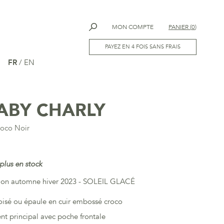
MON COMPTE
PANIER
(
0
)
PAYEZ EN 4 FOIS SANS FRAIS
FR
/
EN
ABY CHARLY
roco Noir
plus en stock
ction automne hiver 2023 - SOLEIL GLACÉ
oisé ou épaule en cuir embossé croco
t principal avec poche frontale