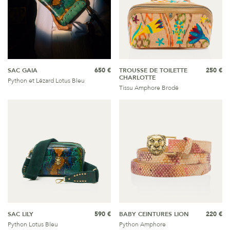
SAC GAIA
650 €
TROUSSE DE TOILETTE
250 €
CHARLOTTE
Python et Lézard Lotus Bleu
Tissu Amphore Brodé
SAC LILY
590 €
BABY CEINTURES LION
220 €
Python Lotus Bleu
Python Amphore