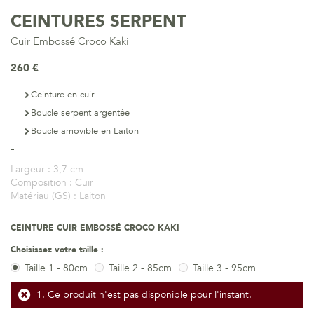
CEINTURES SERPENT
Cuir Embossé Croco Kaki
260 €
Ceinture en cuir
Boucle serpent argentée
Boucle amovible en Laiton
Largeur :
3,7 cm
Composition :
Cuir
Matériau (GS) :
Laiton
CEINTURE CUIR EMBOSSÉ CROCO KAKI
Choisissez votre taille :
Taille 1 - 80cm
Taille 2 - 85cm
Taille 3 - 95cm
Ce produit n'est pas disponible pour l'instant.