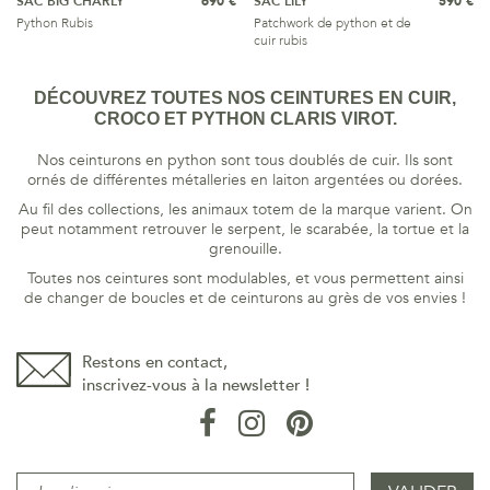
SAC BIG CHARLY
690 €
SAC LILY
590 €
Python Rubis
Patchwork de python et de
cuir rubis
DÉCOUVREZ TOUTES NOS CEINTURES EN CUIR,
CROCO ET PYTHON CLARIS VIROT.
Nos ceinturons en python sont tous doublés de cuir. Ils sont
ornés de différentes métalleries en laiton argentées ou dorées.
Au fil des collections, les animaux totem de la marque varient. On
peut notamment retrouver le serpent, le scarabée, la tortue et la
grenouille.
Toutes nos ceintures sont modulables, et vous permettent ainsi
de changer de boucles et de ceinturons au grès de vos envies !
Restons en contact,
inscrivez-vous à la newsletter !