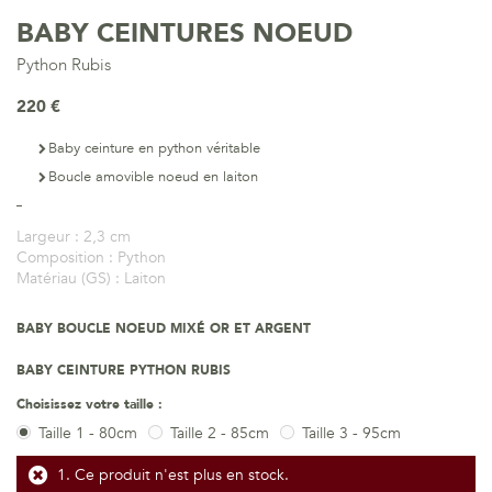
BABY CEINTURES NOEUD
Python Rubis
220 €
Baby ceinture en python véritable
Boucle amovible noeud en laiton
Largeur :
2,3 cm
Composition :
Python
Matériau (GS) :
Laiton
BABY BOUCLE NOEUD MIXÉ OR ET ARGENT
BABY CEINTURE PYTHON RUBIS
Choisissez votre taille :
Taille 1 - 80cm
Taille 2 - 85cm
Taille 3 - 95cm
Ce produit n'est plus en stock.