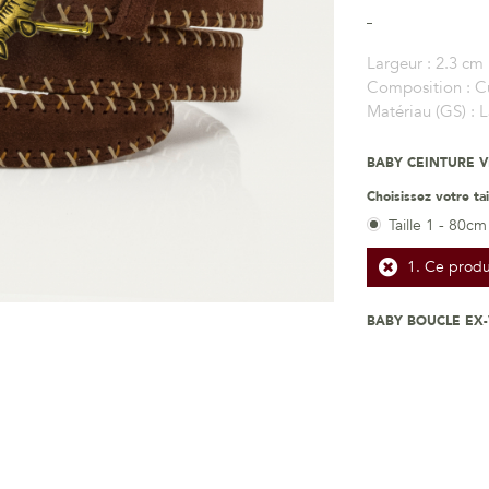
Largeur :
2.3 cm
Composition :
C
Matériau (GS) :
L
BABY CEINTURE 
Choisissez votre tai
Taille 1 - 80cm
Ce produi
BABY BOUCLE EX