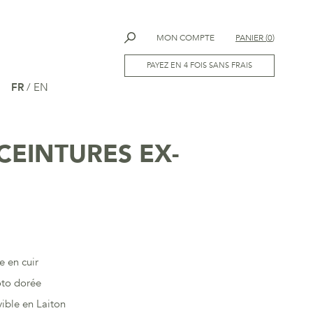
MON COMPTE
PANIER
(
0
)
PAYEZ EN 4 FOIS SANS FRAIS
FR
/
EN
CEINTURES EX-
e en cuir
oto dorée
ible en Laiton