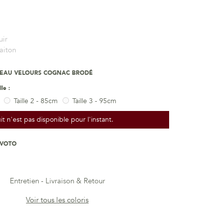
uir
aiton
VEAU VELOURS COGNAC BRODÉ
lle :
Taille 2 - 85cm
Taille 3 - 95cm
t n'est pas disponible pour l'instant.
-VOTO
Entretien
Livraison & Retour
Voir tous les coloris