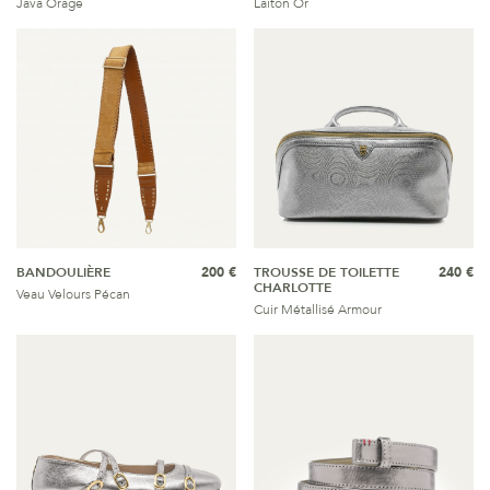
Java Orage
Laiton Or
BANDOULIÈRE
200 €
TROUSSE DE TOILETTE
240 €
CHARLOTTE
Veau Velours Pécan
Cuir Métallisé Armour