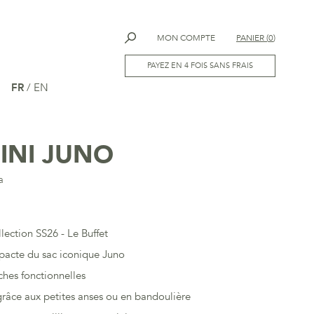
MON COMPTE
PANIER
(
0
)
PAYEZ EN 4 FOIS SANS FRAIS
FR
/
EN
INI JUNO
a
llection SS26 - Le Buffet
pacte du sac iconique Juno
ches fonctionnelles
râce aux petites anses ou en bandoulière