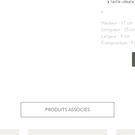
Taille idéale
Hauteur :
17 cm
Longueur :
25 c
Largeur :
9 cm
Composition :
P
PRODUITS ASSOCIÉS