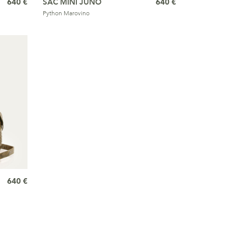
640 €
SAC MINI JUNO
640 €
Python Marovino
640 €