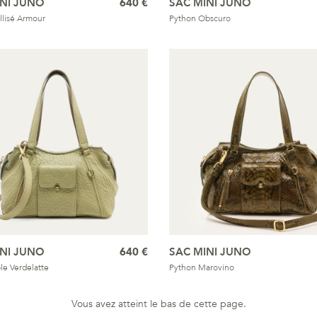
INI JUNO
640 €
SAC MINI JUNO
llisé Armour
Python Obscuro
INI JUNO
640 €
SAC MINI JUNO
le Verdelatte
Python Marovino
Vous avez atteint le bas de cette page.