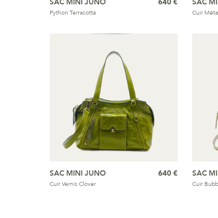
SAC MINI JUNO
640 €
SAC M
Python Terracotta
Cuir Méta
SAC MINI JUNO
640 €
SAC M
Cuir Vernis Clover
Cuir Bubb