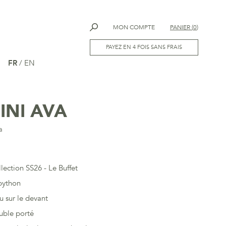
MON COMPTE
PANIER
(
0
)
PAYEZ EN 4 FOIS SANS FRAIS
FR
/
EN
INI AVA
a
llection SS26 - Le Buffet
 python
u sur le devant
uble porté