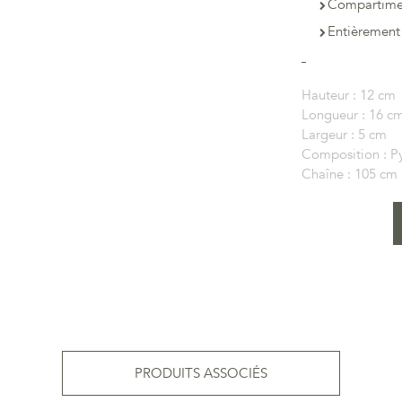
Compartimen
Entièrement
Hauteur :
12 cm
Longueur :
16 c
Largeur :
5 cm
Composition :
P
Chaîne :
105 cm
PRODUITS ASSOCIÉS