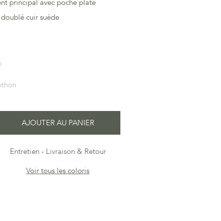
t principal avec poche plate
 doublé cuir suède
m
ython
AJOUTER AU PANIER
Entretien
Livraison & Retour
Voir tous les coloris