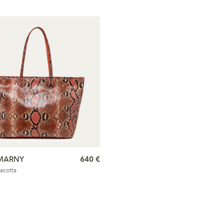
MARNY
640 €
acotta