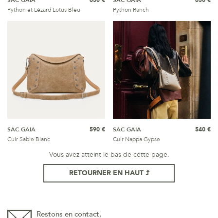
SAC GAIA
650 €
SAC GAIA
650 €
Python et Lézard Lotus Bleu
Python Ranch
SAC GAIA
590 €
SAC GAIA
540 €
Cuir Sable Blanc
Cuir Nappa Gypse
Vous avez atteint le bas de cette page.
RETOURNER EN HAUT
Restons en contact,