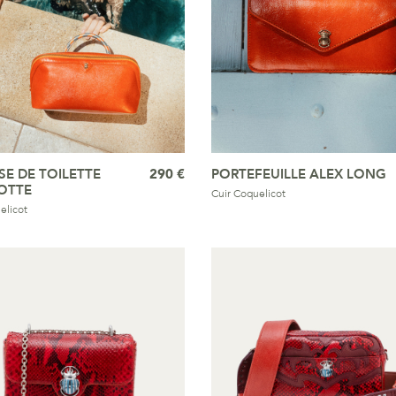
E DE TOILETTE
290 €
PORTEFEUILLE ALEX LONG
OTTE
Cuir Coquelicot
elicot