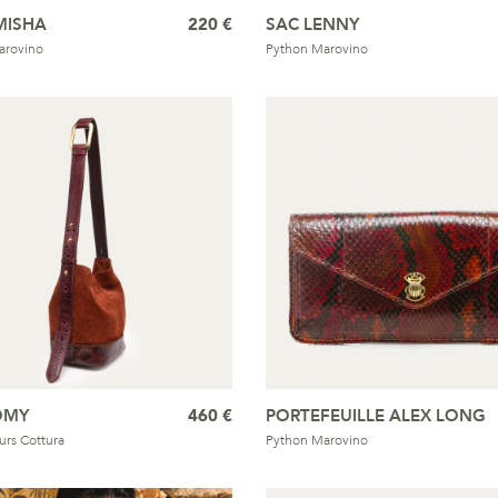
MISHA
220 €
SAC LENNY
arovino
Python Marovino
OMY
460 €
PORTEFEUILLE ALEX LONG
urs Cottura
Python Marovino