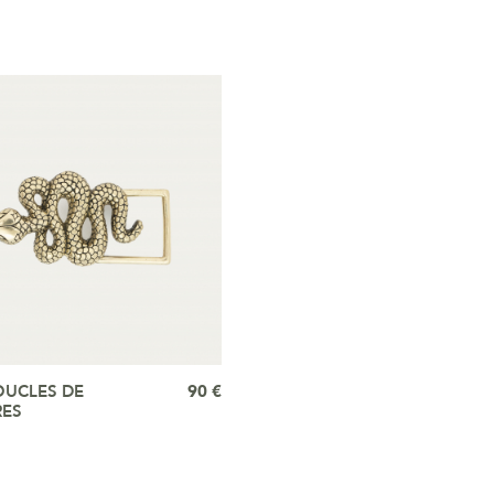
OUCLES DE
90 €
RES