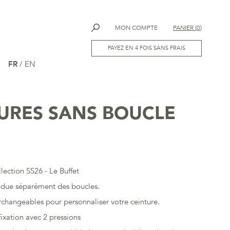
MON COMPTE
PANIER
(
0
)
PAYEZ EN 4 FOIS SANS FRAIS
FR
/
EN
URES SANS BOUCLE
llection SS26 - Le Buffet
ndue séparément des boucles.
rchangeables pour personnaliser votre ceinture.
ixation avec 2 pressions