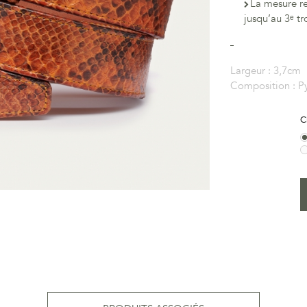
La mesure r
jusqu’au 3ᵉ tr
Largeur :
3,7cm
Composition :
P
C