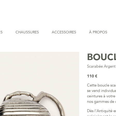
CS
CHAUSSURES
ACCESSOIRES
À PROPOS
BOUCL
Scarabée Argent
110 €
Cette boucle sca
se vend individu
ceintures à votr
nos gammes de cu
Dès l'Antiquité e