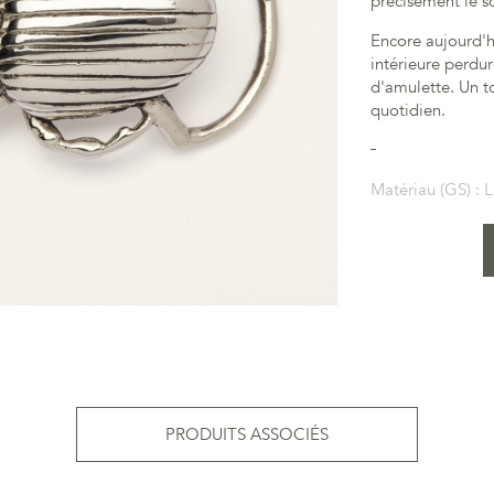
précisément le so
Encore aujourd'h
intérieure perdur
d'amulette. Un 
quotidien.
Matériau (GS) :
L
PRODUITS ASSOCIÉS