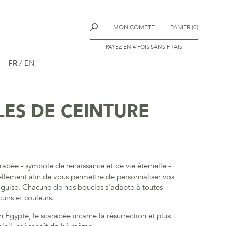
MON COMPTE
PANIER
(
0
)
PAYEZ EN 4 FOIS SANS FRAIS
FR
/
EN
ES DE CEINTURE
rabée - symbole de renaissance et de vie éternelle -
ellement afin de vous permettre de personnaliser vos
e guise. Chacune de nos boucles s'adapte à toutes
irs et couleurs.
n Égypte, le scarabée incarne la résurrection et plus