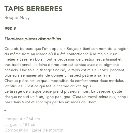
TAPIS BERBERES
Boujad Navy
990 €
Dernières pièces disponibles
Ce tapis berbère que l’on appelle « Boujad » tient son nom de la région
du même nom au Maroc où il a été confectionné à la main sur un
métier à tisser en bois. Tout le processus de création est artisanal et
très traditionnel. La laine de mouton est teintée avec des pigments
naturels. Une fois le tissage finalisé, le tapis est mis au soleil pendant
plusieurs semaines afin de donner un aspect patiné à sa laine.
Chaque pièce est unique. Impossible de confectionner deux modèles
identiques. C’est ce qui fait le charme de ces tapis !
Le tissage de chaque pièce prend plusieurs mois. La tisseuse ajoute
chaque noeud un à un, ligne par ligne. C’est un travail minutieux, conçu
par Claris Virot et accompli par les artisanes de Them.
Longueur :
264 cm
Largeur :
181 cm
Composition :
Laine de mouton