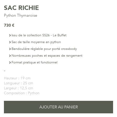
SAC RICHIE
Python Thymaroise
730 €
Issu de la collection SS26 - Le Buffet
Sac de taille moyenne en python
Bandoulière réglable pour porté crossbody
Nombreuses poches et espaces de rangement
Format pratique et fonctionnel
Hauteur :
19 cm
Longueur :
25 cm
Largeur :
12,5 cm
Composition :
Python
AJOUTER AU PANIER