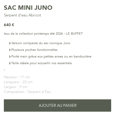
SAC MINI JUNO
Serpent d'eau Abricot
640 €
Issu de la collection printemps été 2026 - LE BUFFET
Version compacte du sac iconique Juno
Plusieurs poches fonctionnelles
Porté main grâce aux petites anses ou en bandoulière
Taille idéale pour accueillir vos essentiels
Hauteur :
17 cm
Longueur :
25 cm
Largeur :
9 cm
Composition :
Serpent d'Eau
AJOUTER AU PANIER