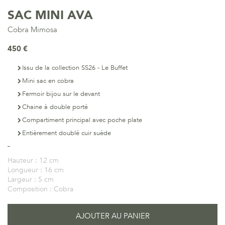
SAC MINI AVA
Cobra Mimosa
450 €
Issu de la collection SS26 - Le Buffet
Mini sac en cobra
Fermoir bijou sur le devant
Chaine à double porté
Compartiment principal avec poche plate
Entièrement doublé cuir suède
Hauteur :
12 cm
Longueur :
16 cm
Largeur :
5 cm
Composition :
Cobra
AJOUTER AU PANIER