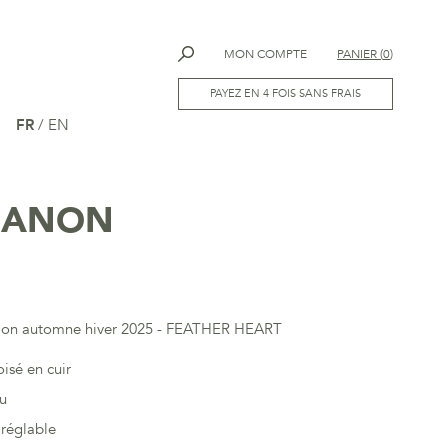
MON COMPTE
PANIER
(
0
)
PAYEZ EN 4 FOIS SANS FRAIS
FR
/
EN
MANON
r
ection automne hiver 2025 - FEATHER HEART
oisé en cuir
ou
 réglable