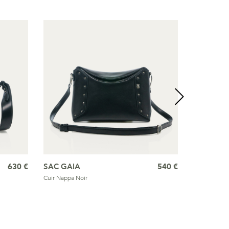
630 €
SAC GAIA
540 €
SANDALE
Cuir Nappa Noir
Cuir et Oeill