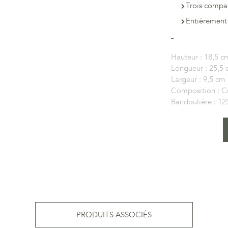
Trois compar
Entièrement
Hauteur :
18,5 c
Longueur :
25,5
Largeur :
9,5 cm
Composition :
C
Bandoulière :
12
PRODUITS ASSOCIÉS