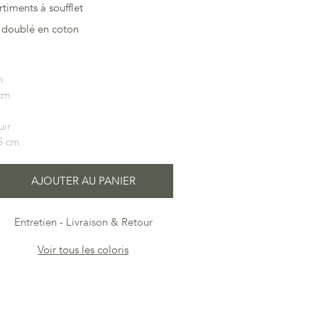
timents à soufflet
 doublé en coton
m
 cm
uir
5 cm
AJOUTER AU PANIER
Entretien
Livraison & Retour
Voir tous les coloris