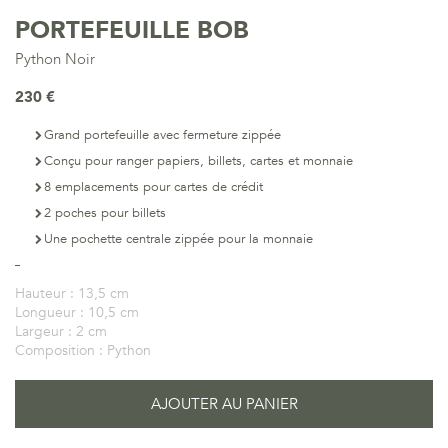
PORTEFEUILLE BOB
Python Noir
230 €
Grand portefeuille avec fermeture zippée
Conçu pour ranger papiers, billets, cartes et monnaie
8 emplacements pour cartes de crédit
2 poches pour billets
Une pochette centrale zippée pour la monnaie
Hauteur :
13,5 cm
Longueur :
10,5 cm
Largeur :
2 cm
Composition :
Python
AJOUTER AU PANIER