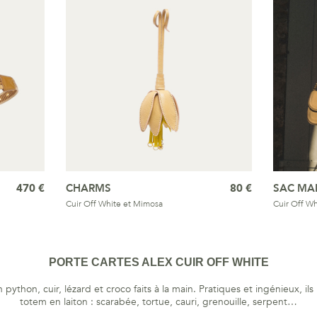
470 €
CHARMS
80 €
SAC MA
Cuir Off White et Mimosa
Cuir Off Wh
PORTE CARTES ALEX CUIR OFF WHITE
ython, cuir, lézard et croco faits à la main. Pratiques et ingénieux, il
totem en laiton : scarabée, tortue, cauri, grenouille, serpent…