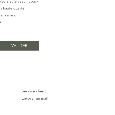
elours et le veau nubuck.
s haute qualité.
 à la main.
s
.
Service client
Envoyer un mail