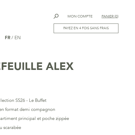
MON COMPTE
PANIER
(
0
)
PAYEZ EN 4 FOIS SANS FRAIS
FR
/
EN
FEUILLE ALEX
llection SS26 - Le Buffet
e en format demi compagnon
rtiment principal et poche zippée
ou scarabée