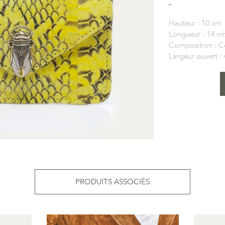
Hauteur :
10 cm
Longueur :
14 c
Composition :
C
Largeur ouvert :
PRODUITS ASSOCIÉS