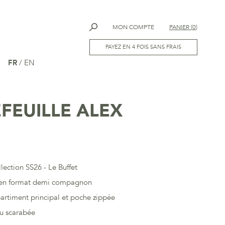
MON COMPTE
PANIER
(
0
)
PAYEZ EN 4 FOIS SANS FRAIS
FR
/
EN
FEUILLE ALEX
llection SS26 - Le Buffet
e en format demi compagnon
rtiment principal et poche zippée
ou scarabée