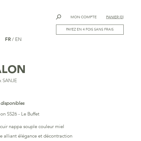
MON COMPTE
PANIER
(
0
)
PAYEZ EN 4 FOIS SANS FRAIS
FR
/
EN
ALON
 x SANJE
 disponibles
tion SS26 - Le Buffet
cuir nappa souple couleur miel
 alliant élégance et décontraction