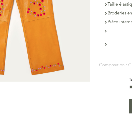
Taille élast
Broderies en
Pièce intem
Composition :
C
T