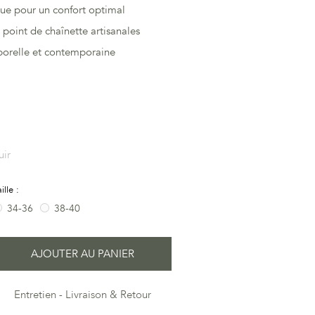
ique pour un confort optimal
 point de chaînette artisanales
porelle et contemporaine
uir
aille :
34-36
38-40
AJOUTER AU PANIER
Entretien
Livraison & Retour