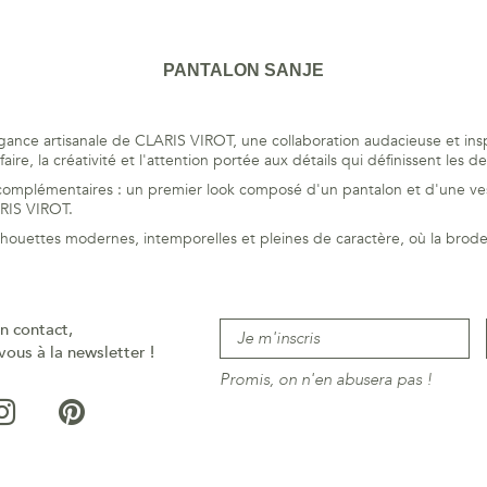
PANTALON SANJE
gance artisanale de CLARIS VIROT, une collaboration audacieuse et ins
ire, la créativité et l'attention portée aux détails qui définissent les d
omplémentaires : un premier look composé d'un pantalon et d'une ves
ARIS VIROT.
lhouettes modernes, intemporelles et pleines de caractère, où la broder
n contact,
vous à la newsletter !
Promis, on n'en abusera pas !