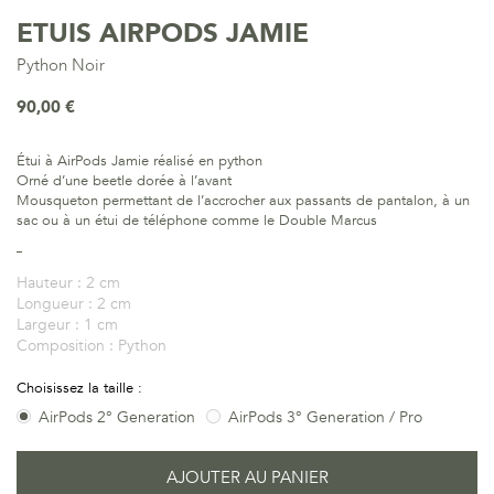
ETUIS AIRPODS JAMIE
Python Noir
90,00 €
Étui à AirPods Jamie réalisé en python
Orné d’une beetle dorée à l’avant
Mousqueton permettant de l’accrocher aux passants de pantalon, à un
sac ou à un étui de téléphone comme le Double Marcus
Hauteur :
2 cm
Longueur :
2 cm
Largeur :
1 cm
Composition :
Python
Choisissez la taille :
AirPods 2° Generation
AirPods 3° Generation / Pro
AJOUTER AU PANIER