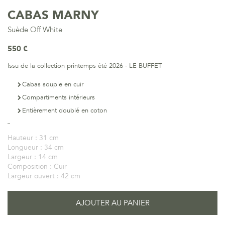
CABAS MARNY
Suède Off White
550 €
Issu de la collection printemps été 2026 - LE BUFFET
Cabas souple en cuir
Compartiments intérieurs
Entièrement doublé en coton
Hauteur :
31 cm
Longueur :
34 cm
Largeur :
14 cm
Composition :
Cuir
Largeur ouvert :
42 cm
AJOUTER AU PANIER