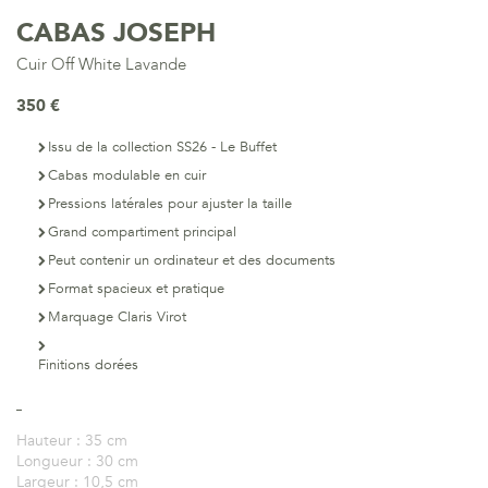
CABAS JOSEPH
Cuir Off White Lavande
350 €
Issu de la collection SS26 - Le Buffet
Cabas modulable en cuir
Pressions latérales pour ajuster la taille
Grand compartiment principal
Peut contenir un ordinateur et des documents
Format spacieux et pratique
Marquage Claris Virot
Finitions dorées
Hauteur :
35 cm
Longueur :
30 cm
Largeur :
10,5 cm