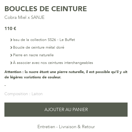
BOUCLES DE CEINTURE
Cobra Miel x SANJE
110 €
Issu de la collection SS26 - Le Buffet
Boucle de ceinture métal doré
Pierre en n
acre naturelle
À associer avec nos ceintures interchangeables
Attention : la nacre étant une pierre naturelle, il est possible qu'il y ait
de légères variations de couleur.
Composition :
Laiton
AJOUTER AU PANIER
Entretien
Livraison & Retour