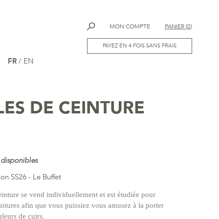
MON COMPTE
PANIER
(
0
)
PAYEZ EN 4 FOIS SANS FRAIS
FR
/
EN
ES DE CEINTURE
 disponibles
tion SS26 - Le Buffet
einture se vend individuellement et est étudiée pour
eintures afin que vous puissiez vous amusez à la porter
uleurs de cuirs.