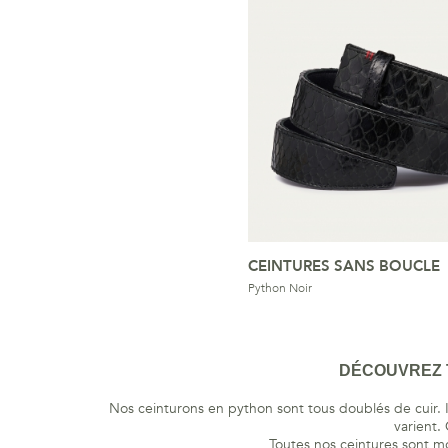
CEINTURES SANS BOUCLE
Python Noir
DÉCOUVREZ T
Nos ceinturons en python sont tous doublés de cuir. I
varient.
Toutes nos ceintures sont m