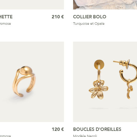
ETTE
210 €
COLLIER BOLO
Osmose
Turquoise et Opale
120 €
BOUCLES D'OREILLES
Osmose
Modèle Neroli