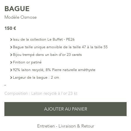
BAGUE
Modèle Osmose
150 €
Issu de la collection Le Buffet - PE26
Bague taille unique amovible de la taille 47 à la taille 55
Bijou trempé dans un bain d’or 23 carats
Finition or patiné
92% laiton recyclé, 8% Pierre naturelle améthyste
Largeur de la bague : 2 cm
Composition :
Laiton recyclé à l'or 23 kt
AJOUTER AU PANIER
Entretien
Livraison & Retour