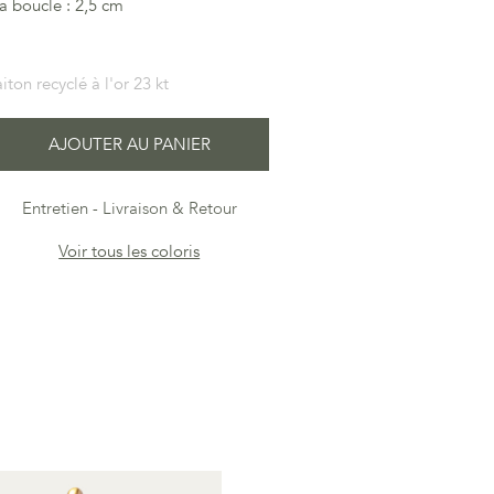
a boucle : 2,5 cm
iton recyclé à l'or 23 kt
AJOUTER AU PANIER
Entretien
Livraison & Retour
Voir tous les coloris