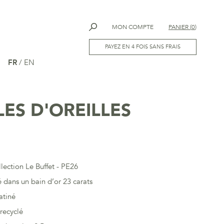
MON COMPTE
PANIER
(
0
)
PAYEZ EN 4 FOIS SANS FRAIS
FR
/
EN
ES D'OREILLES
llection Le Buffet - PE26
 dans un bain d’or 23 carats
atiné
recyclé