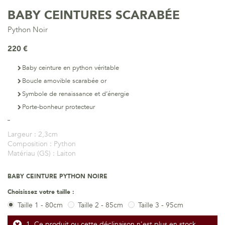
BABY CEINTURES SCARABÉE
Python Noir
220 €
Baby ceinture en python véritable
Boucle amovible scarabée or
Symbole de renaissance et d’énergie
Porte-bonheur protecteur
Largeur :
2,3cm
Composition :
Python
Matériau (GS) :
Laiton
BABY CEINTURE PYTHON NOIRE
Choisissez votre taille :
Taille 1 - 80cm
Taille 2 - 85cm
Taille 3 - 95cm
Ce produit ou cette déclinaison n'est plus en stock.