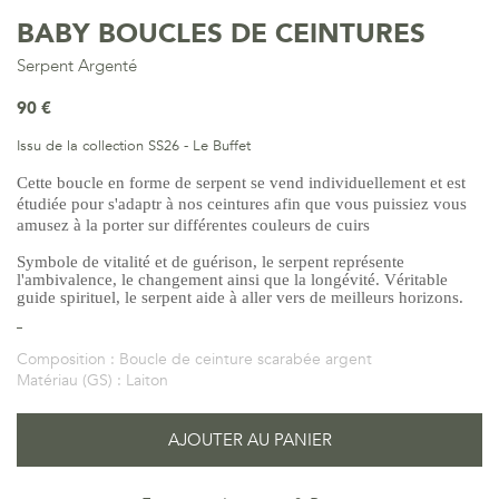
BABY BOUCLES DE CEINTURES
Serpent Argenté
90 €
Issu de la collection SS26 - Le Buffet
Cette boucle en forme de serpent se vend individuellement et est
étudiée pour s'adaptr à nos ceintures afin que vous puissiez vous
amusez à la porter sur différentes couleurs de cuirs
Symbole de vitalité et de guérison, le serpent représente
l'ambivalence, le changement ainsi que la longévité. Véritable
guide spirituel, le serpent aide à aller vers de meilleurs horizons.
Composition :
Boucle de ceinture scarabée argent
Matériau (GS) :
Laiton
AJOUTER AU PANIER