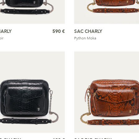
HARLY
590 €
SAC CHARLY
ir
Python Moka