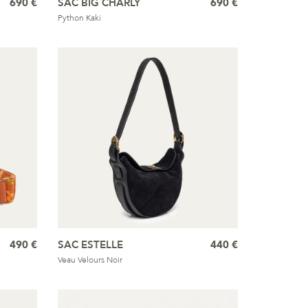
690 €
SAC BIG CHARLY
690 €
Python Kaki
490 €
SAC ESTELLE
440 €
Veau Velours Noir