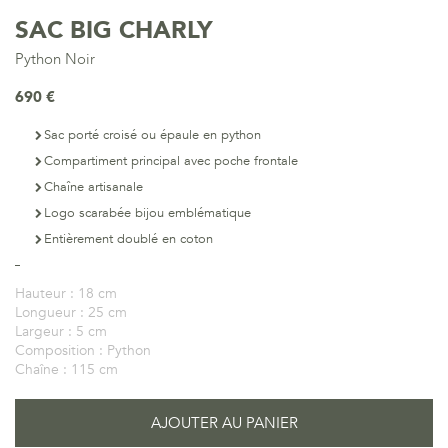
SAC BIG CHARLY
Python Noir
690 €
Sac porté croisé ou épaule en python
Compartiment principal avec poche frontale
Chaîne artisanale
Logo scarabée bijou emblématique
Entièrement doublé en coton
Hauteur :
18 cm
Longueur :
25 cm
Largeur :
5 cm
Composition :
Python
Chaîne :
115 cm
AJOUTER AU PANIER