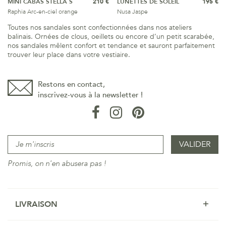
MINI CABAS STELLA S
210 €
LUNETTES DE SOLEIL
195 €
Raphia Arc-en-ciel orange
Nusa Jaspe
Toutes nos sandales sont confectionnées dans nos ateliers
balinais. Ornées de clous, oeillets ou encore d’un petit scarabée,
nos sandales mêlent confort et tendance et sauront parfaitement
trouver leur place dans votre vestiaire.
Restons en contact,
inscrivez-vous à la newsletter !
Promis, on n'en abusera pas !
LIVRAISON