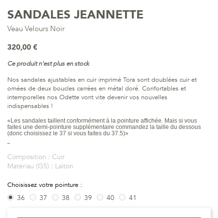
SANDALES JEANNETTE
Veau Velours Noir
320,00 €
Ce produit n'est plus en stock
Nos sandales ajustables en cuir imprimé Tora sont doublées cuir et
ornées de deux boucles carrées en métal doré. Confortables et
intemporelles nos Odette vont vite devenir vos nouvelles
indispensables !
«
Les sandales taillent conformément à la pointure affichée. Mais si vous
faites une demi-pointure supplémentaire commandez la taille du dessous
(donc choisissez le 37 si vous faites du 37.5)
»
Composition :
Cuir
Matériau (GS) :
Laiton
Choisissez votre pointure :
36
37
38
39
40
41