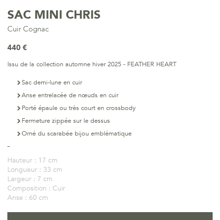
SAC MINI CHRIS
Cuir Cognac
440 €
Issu de la collection automne hiver 2025 - FEATHER HEART
Sac demi-lune en cuir
Anse entrelacée de nœuds en cuir
Porté épaule ou très court en crossbody
Fermeture zippée sur le dessus
Orné du scarabée bijou emblématique
Hauteur :
17 cm
Longueur :
33 cm
Largeur :
7 cm
Composition :
Cuir
Anse :
60 cm