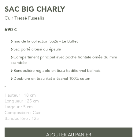
SAC BIG CHARLY
Cuir Tressé Fusealis
690 €
Issu de la collection SS26 - Le Buffet
Sac porté croisé ou épaule
Compartiment principal avec poche frontale ornée du mini
scarabée
Bandoulière réglable en tissu traditionnel balinais
Doublure en tissu ikat artisanal 100% coton
Hauteur :
18 cm
Longueur :
25 cm
Largeur :
5 cm
Composition :
Cuir
Bandoulière :
125
AJOUTER AU PANIER