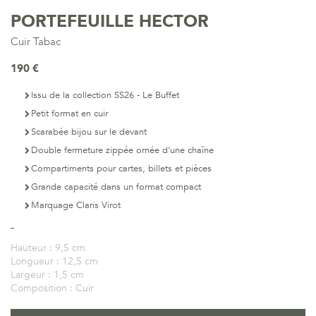
PORTEFEUILLE HECTOR
Cuir Tabac
190 €
Issu de la collection SS26 - Le Buffet
Petit format en cuir
Scarabée bijou sur le devant
Double fermeture zippée ornée d’une chaîne
Compartiments pour cartes, billets et pièces
Grande capacité dans un format compact
Marquage Claris Virot
Hauteur :
9,5 cm
Longueur :
12,5 cm
Largeur :
1,5 cm
Composition :
Cuir