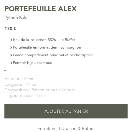
PORTEFEUILLE ALEX
Python Kaki
170 €
Issu de la collection SS26 - Le Buffet
Portefeuille en format demi compagnon
Grand compartiment principal et poche zippée
Fermoir bijou scarabée
Hauteur :
10 cm
Longueur :
14 cm
Composition :
Python et Veau Velours
Largeur ouvert :
4 cm
AJOUTER AU PANIER
Entretien
Livraison & Retour